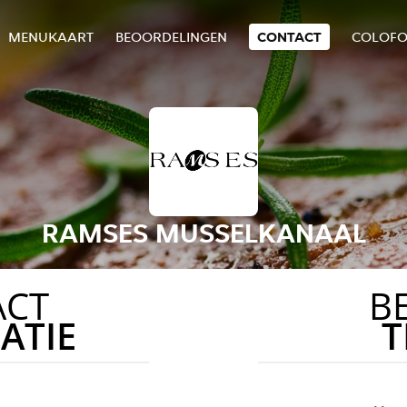
MENUKAART
BEOORDELINGEN
CONTACT
COLOF
RAMSES MUSSELKANAAL
ACT
B
ATIE
T