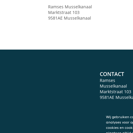
Ramses
Musselkanaal
Marktstraat 103
9581AE
Musselkanaal
CONTACT
Ramses
Musselkanaal
Marktstraat 103
9581AE
Musselk
Wij gebruiken c
analyses voor o
cookies en cook
plaatsen altijd