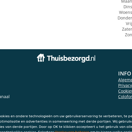
Maan
Din
Woens
Donde
Vri
Zate
Zo
INFO
Algem
Privac
Cookie
anaal
Colofo
ookies en andere technologieën om uw gebruikerservaring te verbeteren, te pe
ptimalisatie en advertenties in samenwerking met derde partijen. Wij gebruik
ies van derde partijen. Door op OK te klikken accepteert u het gebruik van alle
 noodzakelijke cookies. Selecteer
Voorkeuren beheren
om te kiezen welke cooki