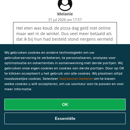
Melanie
31 jul 2026 om 17:57
Het eten was koud, de pizza dag geld niet online
maar wel in de winkel. Dus veel meer betaald als
dat ik bij hun had besteld stond nergens vermeld
Wij gebruiken cookies en andere technologieën om uw
gebruikerservaring te verbeteren, te personaliseren, analyses voor
optimalisatie en advertenties in samenwerking met derde partijen. Wij
gebruiken onze eigen cookies en cookies van derde partijen. Door op OK
te klikken accepteert u het gebruik van alle cookies. Wij plaatsen altijd
noodzakelijke cookies. Selecteer
Voorkeuren beheren
om te kiezen
welke cookies u wilt accepteren, om uw voorkeur aan te passen en voor
meer informatie.
OK
Essentiële